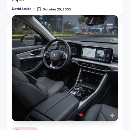
David Smith
October 25, 2025
Posted
by
Posted