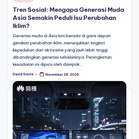
in
Tren Sosial: Mengapa Generasi Muda
Asia Semakin Peduli Isu Perubahan
Iklim?
Generasi muda di Asia kini berada di garis depan
gerakan perubahan iklim, menunjukkan tingkat
kepedulian dan aktivisme yang jauh lebih tinggi
dibandingkan generasi sebelumnya. Peningkatan
kesadaran ini dipicu oleh dampak…
David Smith
November 26, 2025
Posted
by