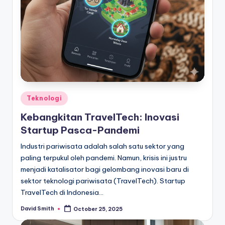
Posted
Teknologi
in
Kebangkitan TravelTech: Inovasi
Startup Pasca-Pandemi
Industri pariwisata adalah salah satu sektor yang
paling terpukul oleh pandemi. Namun, krisis ini justru
menjadi katalisator bagi gelombang inovasi baru di
sektor teknologi pariwisata (TravelTech). Startup
TravelTech di Indonesia…
David Smith
October 25, 2025
Posted
by