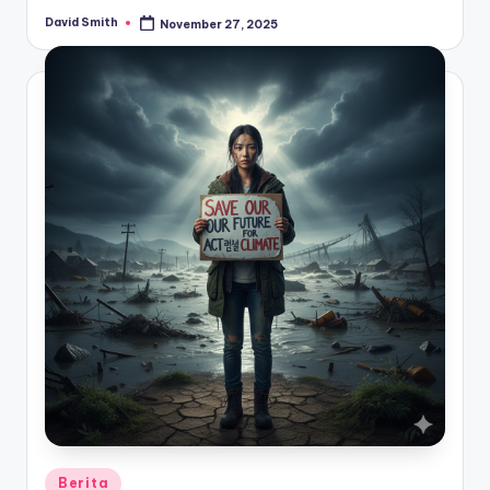
David Smith
November 27, 2025
Posted
by
Posted
Berita