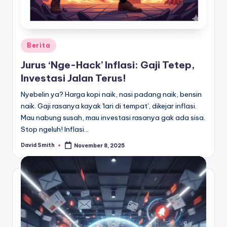
Posted
Berita
in
Jurus ‘Nge-Hack’ Inflasi: Gaji Tetep,
Investasi Jalan Terus!
Nyebelin ya? Harga kopi naik, nasi padang naik, bensin
naik. Gaji rasanya kayak 'lari di tempat', dikejar inflasi.
Mau nabung susah, mau investasi rasanya gak ada sisa.
Stop ngeluh! Inflasi…
David Smith
November 8, 2025
Posted
by