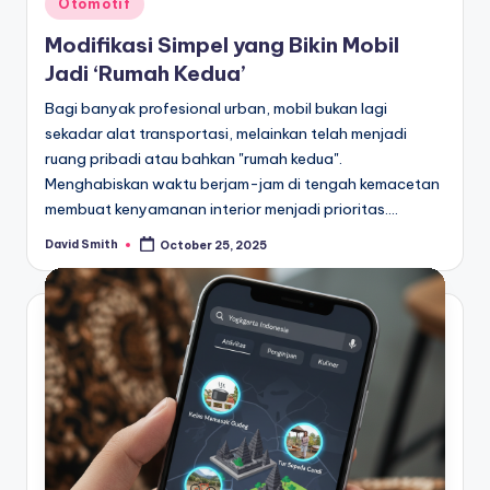
Otomotif
in
Modifikasi Simpel yang Bikin Mobil
Jadi ‘Rumah Kedua’
Bagi banyak profesional urban, mobil bukan lagi
sekadar alat transportasi, melainkan telah menjadi
ruang pribadi atau bahkan "rumah kedua".
Menghabiskan waktu berjam-jam di tengah kemacetan
membuat kenyamanan interior menjadi prioritas.…
David Smith
October 25, 2025
Posted
by