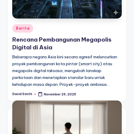
Posted
Berita
in
Rencana Pembangunan Megapolis
Digital di Asia
Beberapa negara Asia kini secara agresif meluncurkan
proyek pembangunan kota pintar (smart city) atau
megapolis digital raksasa, mengubah lanskap
perkotaan dan menetapkan standar baru untuk
kehidupan masa depan. Proyek-proyek ambisius…
David Smith
November 29, 2025
Posted
by