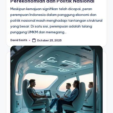
Perekonomian dan Politik Nasional
Meskipun kemajuan signifikan telah dicapai, peran
perempuan Indonesia dalam panggung ekonomi dan
politik nasional masih menghadapi tantangan struktural
yang besar. Di satu sisi, perempuan adalah tulang
punggung UMKM dan memegang…
David Smith
October 25, 2025
Posted
by