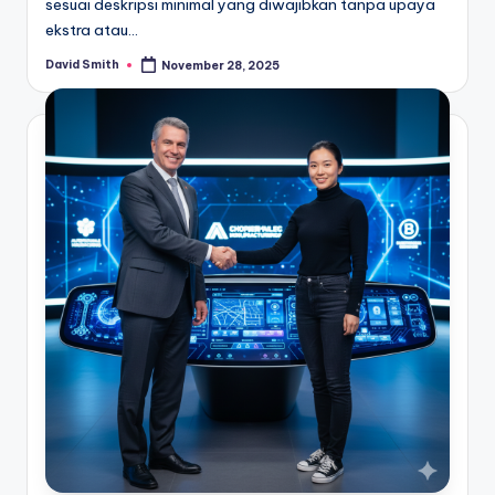
sesuai deskripsi minimal yang diwajibkan tanpa upaya
ekstra atau…
David Smith
November 28, 2025
Posted
by