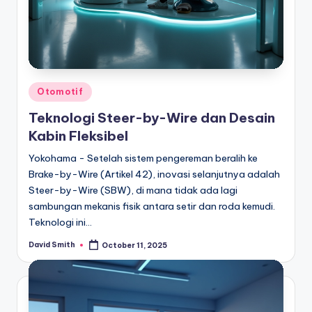
Posted
Otomotif
in
Teknologi Steer-by-Wire dan Desain
Kabin Fleksibel
Yokohama - Setelah sistem pengereman beralih ke
Brake-by-Wire (Artikel 42), inovasi selanjutnya adalah
Steer-by-Wire (SBW), di mana tidak ada lagi
sambungan mekanis fisik antara setir dan roda kemudi.
Teknologi ini…
David Smith
October 11, 2025
Posted
by