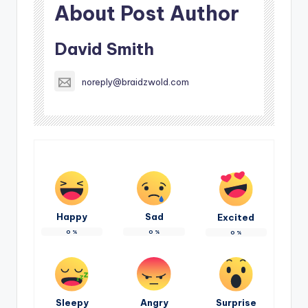
About Post Author
David Smith
noreply@braidzwold.com
Happy
Sad
Excited
0
%
0
%
0
%
Sleepy
Angry
Surprise