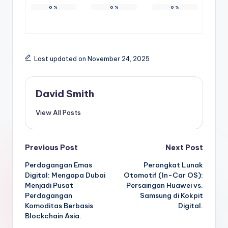
0
%
0
%
0
%
Last updated on November 24, 2025
David Smith
View All Posts
Post
Previous Post
Next Post
Perdagangan Emas
Perangkat Lunak
navigation
Digital: Mengapa Dubai
Otomotif (In-Car OS):
Menjadi Pusat
Persaingan Huawei vs.
Perdagangan
Samsung di Kokpit
Komoditas Berbasis
Digital.
Blockchain Asia.