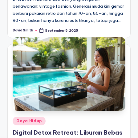
berlawanan: vintage fashion. Generasi muda kini gemar
berburu pakaian retro dari tahun 70-an, 80-an, hingga
90-an, bukan hanya karena estetikanya, tetapi juga…
David Smith
September 5, 2025
Posted
by
Posted
Gaya Hidup
in
Digital Detox Retreat: Liburan Bebas