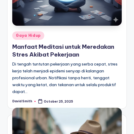
Posted
Gaya Hidup
in
Manfaat Meditasi untuk Meredakan
Stres Akibat Pekerjaan
Di tengah tuntutan pekerjaan yang serba cepat, stres
kerja telah menjadi epidemi senyap di kalangan
profesional urban. Notifikasi tanpa henti, tenggat
waktu yang ketat, dan tekanan untuk selalu produktif
dapat…
David Smith
October 25, 2025
Posted
by