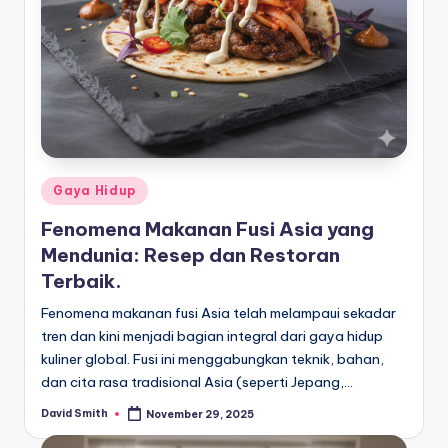
Posted
Gaya Hidup
in
Fenomena Makanan Fusi Asia yang
Mendunia: Resep dan Restoran
Terbaik.
Fenomena makanan fusi Asia telah melampaui sekadar
tren dan kini menjadi bagian integral dari gaya hidup
kuliner global. Fusi ini menggabungkan teknik, bahan,
dan cita rasa tradisional Asia (seperti Jepang,…
David Smith
November 29, 2025
Posted
by