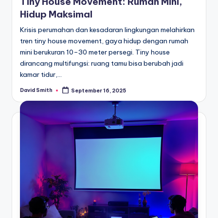
Tiny House Movement: Rumah Mini,
Hidup Maksimal
Krisis perumahan dan kesadaran lingkungan melahirkan
tren tiny house movement, gaya hidup dengan rumah
mini berukuran 10–30 meter persegi. Tiny house
dirancang multifungsi: ruang tamu bisa berubah jadi
kamar tidur,…
David Smith
September 16, 2025
Posted
by