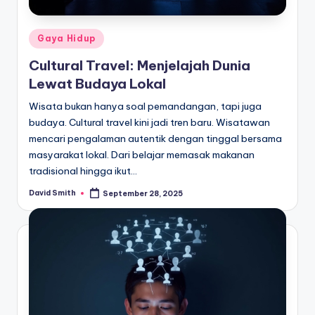
Posted
Gaya Hidup
in
Cultural Travel: Menjelajah Dunia
Lewat Budaya Lokal
Wisata bukan hanya soal pemandangan, tapi juga
budaya. Cultural travel kini jadi tren baru. Wisatawan
mencari pengalaman autentik dengan tinggal bersama
masyarakat lokal. Dari belajar memasak makanan
tradisional hingga ikut…
David Smith
September 28, 2025
Posted
by