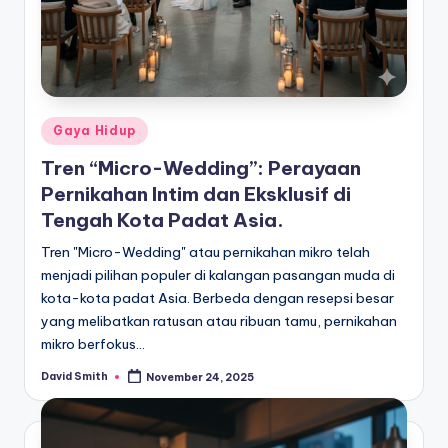
Posted
Gaya Hidup
in
Tren “Micro-Wedding”: Perayaan
Pernikahan Intim dan Eksklusif di
Tengah Kota Padat Asia.
Tren "Micro-Wedding" atau pernikahan mikro telah
menjadi pilihan populer di kalangan pasangan muda di
kota-kota padat Asia. Berbeda dengan resepsi besar
yang melibatkan ratusan atau ribuan tamu, pernikahan
mikro berfokus…
David Smith
November 24, 2025
Posted
by