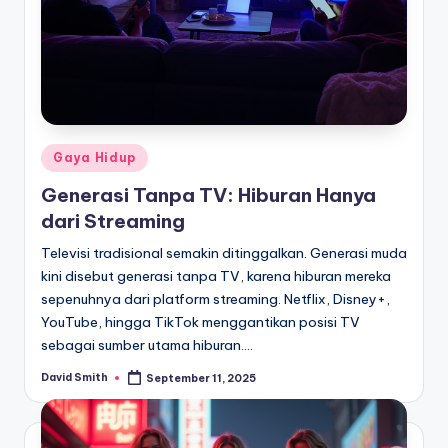
Posted
Gaya Hidup
in
Generasi Tanpa TV: Hiburan Hanya
dari Streaming
Televisi tradisional semakin ditinggalkan. Generasi muda
kini disebut generasi tanpa TV, karena hiburan mereka
sepenuhnya dari platform streaming. Netflix, Disney+,
YouTube, hingga TikTok menggantikan posisi TV
sebagai sumber utama hiburan.…
David Smith
September 11, 2025
Posted
by