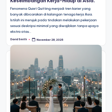
Keseimbangan Kerja-Hidup di Asia.
Fenomena Quiet Quitting menjadi tren karier yang
banyak dibicarakan di kalangan tenaga kerja Asia.
Istilah ini merujuk pada tindakan melakukan pekerjaan
sesuai deskripsi minimal yang diwajibkan tanpa upaya
ekstra atau…
David Smith
November 28, 2025
Posted
by