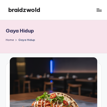
braidzwold
Skip
to
braidzwold
content
Gaya Hidup
Home
Gaya Hidup