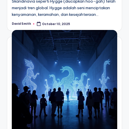
Skandinavia seperti Hygge (diucapkan hoo-gah) telah
menjadi tren global. Hygge adalah seni menciptakan
kenyamanan, keramahan, dan kesejahteraan…
David Smith
October 10, 2025
Posted
by