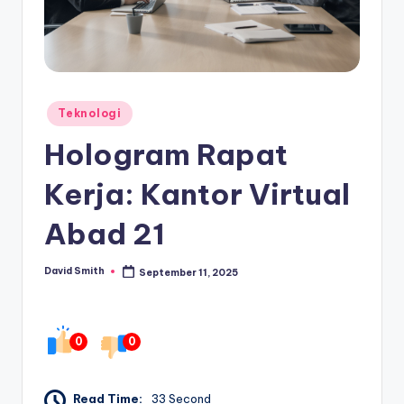
Posted
Teknologi
in
Hologram Rapat
Kerja: Kantor Virtual
Abad 21
David Smith
September 11, 2025
Posted
by
0
0
Read Time:
33 Second