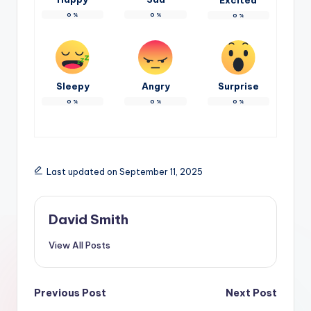
Excited
0
%
0
%
0
%
Sleepy
Angry
Surprise
0
%
0
%
0
%
Last updated on September 11, 2025
David Smith
View All Posts
Post
Previous Post
Next Post