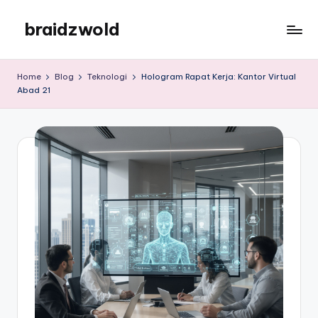
braidzwold
Skip
to
braidzwold
content
Home
Blog
Teknologi
Hologram Rapat Kerja: Kantor Virtual
Abad 21